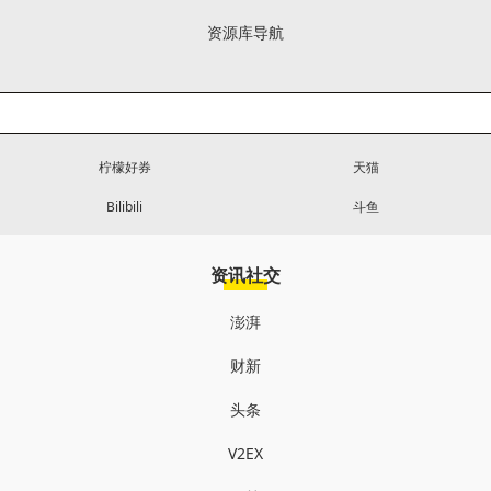
资源库导航
柠檬好券
天猫
Bilibili
斗鱼
资讯社交
澎湃
财新
头条
V2EX