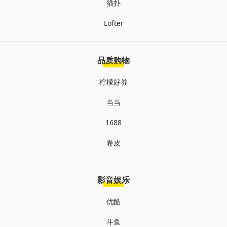
猫扑
Lofter
品质购物
柠檬好券
当当
1688
卷皮
影音娱乐
优酷
斗鱼