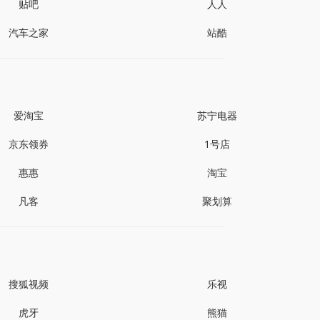
贴吧
人人
汽车之家
站酷
爱淘宝
苏宁电器
京东领券
1号店
惠惠
淘宝
凡客
聚划算
搜狐视频
乐视
虎牙
熊猫