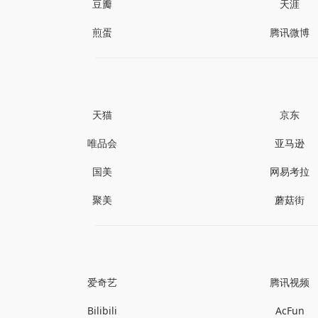
豆瓣
天涯
煎蛋
腾讯微博
天猫
京东
唯品会
亚马逊
国美
网易考拉
聚美
蘑菇街
爱奇艺
腾讯视频
Bilibili
AcFun