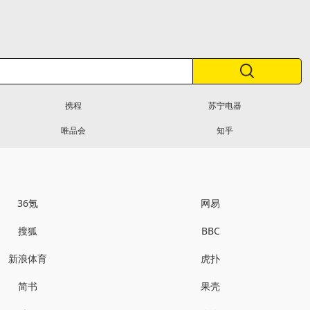
携程
苏宁电器
唯品会
知乎
36氪
网易
搜狐
BBC
新浪体育
虎扑
简书
果壳